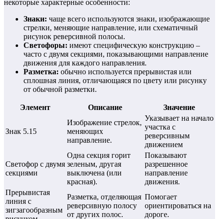
некоторые характерные особенности:
Знаки:
чаще всего используются знаки, изображающие
стрелки, меняющие направление, или схематичный
рисунок реверсивной полосы.
Светофоры:
имеют специфическую конструкцию –
часто с двумя секциями, показывающими направление
движения для каждого направления.
Разметка:
обычно используется прерывистая или
сплошная линия, отличающаяся по цвету или рисунку
от обычной разметки.
Элемент
Описание
Значение
Указывает на начало
Изображение стрелок,
участка с
Знак 5.15
меняющих
реверсивным
направление.
движением
Одна секция горит
Показывают
Светофор с двумя
зеленым, другая
разрешенное
секциями
выключена (или
направление
красная).
движения.
Прерывистая
Разметка, отделяющая
Помогает
линия с
реверсивную полосу
ориентироваться на
зигзагообразным
от других полос.
дороге.
рисунком