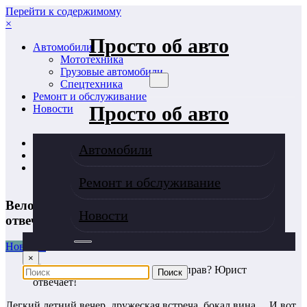
Перейти к содержимому
×
Просто об авто
Автомобили
Мототехника
Грузовые автомобили
Спецтехника
Ремонт и обслуживание
Просто об авто
Новости
Главная
Автомобили
Новости
Велосипед и алкоголь: лишат прав? Юрист отвечает!
Ремонт и обслуживание
Велосипед и алкоголь: лишат прав? Юрист
Новости
отвечает!
Новости
×
Легкий летний вечер, дружеская встреча, бокал вина… И вот