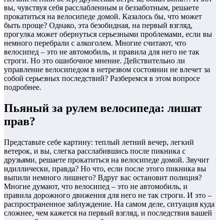
вы, чувствуя себя расслабленным и беззаботным, решаете
прокатиться на велосипеде домой. Казалось бы, что может
быть проще? Однако, эта безобидная, на первый взгляд,
прогулка может обернуться серьезными проблемами, если вы
немного перебрали с алкоголем. Многие считают, что
велосипед – это не автомобиль, и правила для него не так
строги. Но это ошибочное мнение. Действительно ли
управление велосипедом в нетрезвом состоянии не влечет за
собой серьезных последствий? Разберемся в этом вопросе
подробнее.
Пьяный за рулем велосипеда: лишат
прав?
Представьте себе картину: теплый летний вечер, легкий
ветерок, и вы, слегка расслабившись после пикника с
друзьями, решаете прокатиться на велосипеде домой. Звучит
идиллически, правда? Но что, если после этого пикника вы
выпили немного лишнего? Вдруг вас остановит полиция?
Многие думают, что велосипед – это не автомобиль, и
правила дорожного движения для него не так строги. И это –
распространенное заблуждение. На самом деле, ситуация куда
сложнее, чем кажется на первый взгляд, и последствия вашей