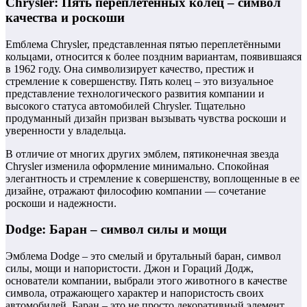
Chrysler: Пять переплетённых колец – символ
качества и роскоши
Emблема Chrysler, представленная пятью переплетёнными
кольцами, относится к более поздним вариантам, появившаяся
в 1962 году. Она символизирует качество, престиж и
стремление к совершенству. Пять колец – это визуальное
представление технологического развития компании и
высокого статуса автомобилей Chrysler. Тщательно
продуманный дизайн призван вызывать чувства роскоши и
уверенности у владельца.
В отличие от многих других эмблем, пятиконечная звезда
Chrysler изменила оформление минимально. Спокойная
элегантность и стремление к совершенству, воплощенные в ее
дизайне, отражают философию компании — сочетание
роскоши и надежности.
Dodge: Баран – символ силы и мощи
Эмблема Dodge – это смелый и брутальный баран, символ
силы, мощи и напористости. Джон и Гораций Додж,
основатели компании, выбрали этого животного в качестве
символа, отражающего характер и напористость своих
автомобилей. Баран – это не просто декоративный элемент,