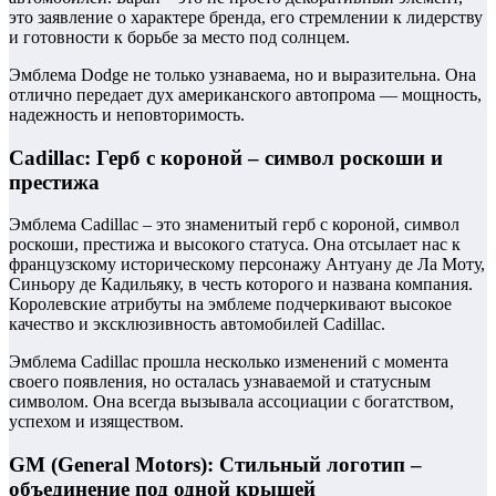
это заявление о характере бренда, его стремлении к лидерству
и готовности к борьбе за место под солнцем.
Эмблема Dodge не только узнаваема, но и выразительна. Она
отлично передает дух американского автопрома — мощность,
надежность и неповторимость.
Cadillac: Герб с короной – символ роскоши и
престижа
Эмблема Cadillac – это знаменитый герб с короной, символ
роскоши, престижа и высокого статуса. Она отсылает нас к
французскому историческому персонажу Антуану де Ла Моту,
Синьору де Кадильяку, в честь которого и названа компания.
Королевские атрибуты на эмблеме подчеркивают высокое
качество и эксклюзивность автомобилей Cadillac.
Эмблема Cadillac прошла несколько изменений с момента
своего появления, но осталась узнаваемой и статусным
символом. Она всегда вызывала ассоциации с богатством,
успехом и изяществом.
GM (General Motors): Стильный логотип –
объединение под одной крышей