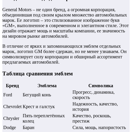
General Motors – не один бренд, а огромная корпорация,
объединившая под своим крылом множество автомобильных
марок. Ее логотип – это стилизованное изображение букв
«GM», выполненное в современном и элегантном стиле. Этот
дизайн отражает мощь и масштабы компании, ее значимость
на мировом рынке автомобилей.
В отличие от ярких и запоминающихся эмблем отдельных
марок, логотип GM более сдержан, но не менее узнаваем. Он
символизирует силу корпорации и обширный ассортимент
предлагаемых автомобилей.
Таблица сравнения эмблем
Бренд
Эмблема
Символика
Прогресс, динамика,
Ford
Бегущий конь
скорость
Надежность, качество,
Chevrolet
Крест и галстук
история
Пять переплетённых
Качество, роскошь,
Chrysler
колец
престиж
Dodge
Баран
Сила, мощь, напористость