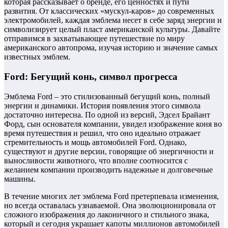
которая рассказывает о бренде, его ценностях и пути
развития. От классических «мускул-каров» до современных
электромобилей, каждая эмблема несет в себе заряд энергии и
символизирует целый пласт американской культуры. Давайте
отправимся в захватывающее путешествие по миру
американского автопрома, изучая историю и значение самых
известных эмблем.
Ford: Бегущий конь, символ прогресса
Эмблема Ford – это стилизованный бегущий конь, полный
энергии и динамики. История появления этого символа
достаточно интересна. По одной из версий, Эдсел Брайант
Форд, сын основателя компании, увидел изображение коня во
время путешествия и решил, что оно идеально отражает
стремительность и мощь автомобилей Ford. Однако,
существуют и другие версии, говорящие об энергичности и
выносливости животного, что вполне соотносится с
желанием компании производить надежные и долговечные
машины.
В течение многих лет эмблема Ford претерпевала изменения,
но всегда оставалась узнаваемой. Она эволюционировала от
сложного изображения до лаконичного и стильного знака,
который и сегодня украшает капоты миллионов автомобилей