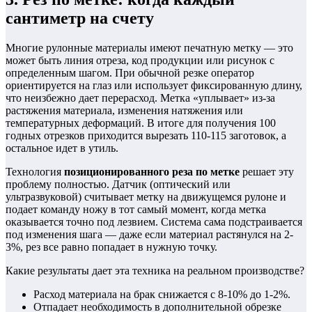
сантиметр на счету
Многие рулонные материалы имеют печатную метку — это
может быть линия отреза, код продукции или рисунок с
определенным шагом. При обычной резке оператор
ориентируется на глаз или использует фиксированную длину,
что неизбежно дает перерасход. Метка «уплывает» из-за
растяжения материала, изменения натяжения или
температурных деформаций. В итоге для получения 100
годных отрезков приходится вырезать 110-115 заготовок, а
остальное идет в утиль.
Технология
позиционированного реза по метке
решает эту
проблему полностью. Датчик (оптический или
ультразвуковой) считывает метку на движущемся рулоне и
подает команду ножу в тот самый момент, когда метка
оказывается точно под лезвием. Система сама подстраивается
под изменения шага — даже если материал растянулся на 2-
3%, рез все равно попадает в нужную точку.
Какие результаты дает эта техника на реальном производстве?
Расход материала на брак снижается с 8-10% до 1-2%.
Отпадает необходимость в дополнительной обрезке