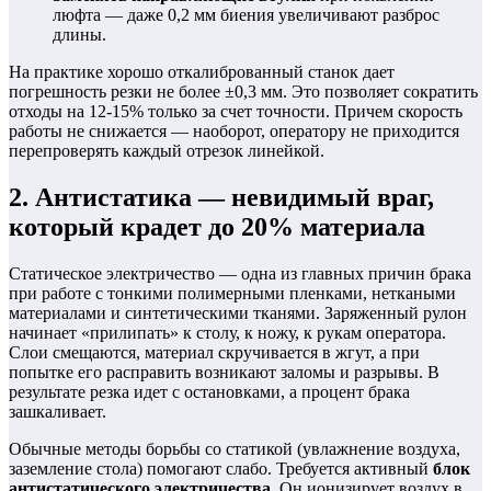
люфта — даже 0,2 мм биения увеличивают разброс
длины.
На практике хорошо откалиброванный станок дает
погрешность резки не более ±0,3 мм. Это позволяет сократить
отходы на 12-15% только за счет точности. Причем скорость
работы не снижается — наоборот, оператору не приходится
перепроверять каждый отрезок линейкой.
2. Антистатика — невидимый враг,
который крадет до 20% материала
Статическое электричество — одна из главных причин брака
при работе с тонкими полимерными пленками, неткаными
материалами и синтетическими тканями. Заряженный рулон
начинает «прилипать» к столу, к ножу, к рукам оператора.
Слои смещаются, материал скручивается в жгут, а при
попытке его расправить возникают заломы и разрывы. В
результате резка идет с остановками, а процент брака
зашкаливает.
Обычные методы борьбы со статикой (увлажнение воздуха,
заземление стола) помогают слабо. Требуется активный
блок
антистатического электричества
. Он ионизирует воздух в