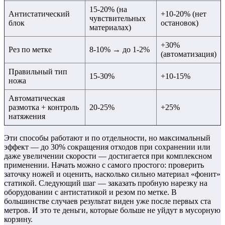
15-20% (на
Антистатический
+10-20% (нет
чувствительных
блок
остановок)
материалах)
+30%
Рез по метке
8-10% → до 1-2%
(автоматизация)
Правильный тип
15-30%
+10-15%
ножа
Автоматическая
размотка + контроль
20-25%
+25%
натяжения
Эти способы работают и по отдельности, но максимальный
эффект — до 30% сокращения отходов при сохранении или
даже увеличении скорости — достигается при комплексном
применении. Начать можно с самого простого: проверить
заточку ножей и оценить, насколько сильно материал «фонит»
статикой. Следующий шаг — заказать пробную нарезку на
оборудовании с антистатикой и резом по метке. В
большинстве случаев результат виден уже после первых ста
метров. И это те деньги, которые больше не уйдут в мусорную
корзину.