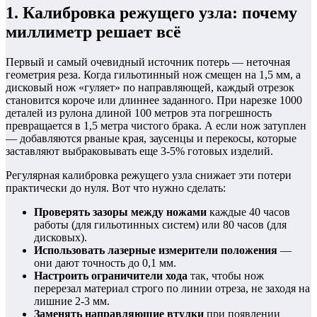
1. Калибровка режущего узла: почему
миллиметр решает всё
Первый и самый очевидный источник потерь — неточная
геометрия реза. Когда гильотинный нож смещен на 1,5 мм, а
дисковый нож «гуляет» по направляющей, каждый отрезок
становится короче или длиннее заданного. При нарезке 1000
деталей из рулона длиной 100 метров эта погрешность
превращается в 1,5 метра чистого брака. А если нож затуплен
— добавляются рваные края, заусенцы и перекосы, которые
заставляют выбраковывать еще 3-5% готовых изделий.
Регулярная калибровка режущего узла снижает эти потери
практически до нуля. Вот что нужно сделать:
Проверять зазоры между ножами
каждые 40 часов
работы (для гильотинных систем) или 80 часов (для
дисковых).
Использовать лазерные измерители положения
—
они дают точность до 0,1 мм.
Настроить ограничители хода
так, чтобы нож
перерезал материал строго по линии отреза, не заходя на
лишние 2-3 мм.
Заменять направляющие втулки
при появлении