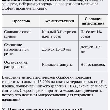
зоне реза, нейтрализуя заряды на поверхности материала.
Эффект проявляется сразу:
С блоком
Проблема
Без антистатики
антистатика
Слипание слоев
Каждый 3-й отрезок
Не более 1%
пленки
идет в брак
брака
Смещение
Допуск ±0,5
материала при
Допуск ±5-10 мм
мм
резке
Остановки на
Каждые 2 минуты
Нет остановок
расправление
Внедрение антистатистической обработки позволяет
сократить отходы на 15-20% на таких материалах, как стрейч-
пленка, полиэтилен низкого давления, ПВХ, акрил, спанбонд,
синтепон. Скорость резки при этом можно даже увеличить —
потому что исчезают микроостановки для устранения
налипаний.
3. Рез по метке: когда каждый