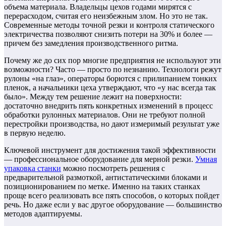
объема материала. Владельцы цехов годами мирятся с
перерасходом, считая его неизбежным злом. Но это не так.
Современные методы точной резки и контроля статического
электричества позволяют снизить потери на 30% и более —
причем без замедления производственного ритма.
Почему же до сих пор многие предприятия не используют эти
возможности? Часто — просто по незнанию. Технологи режут
рулоны «на глаз», операторы борются с прилипанием тонких
пленок, а начальники цеха утверждают, что «у нас всегда так
было». Между тем решение лежит на поверхности:
достаточно внедрить пять конкретных изменений в процесс
обработки рулонных материалов. Они не требуют полной
перестройки производства, но дают измеримый результат уже
в первую неделю.
Ключевой инструмент для достижения такой эффективности
— профессиональное оборудование для мерной резки.
Умная
упаковка станки
можно посмотреть решения с
предварительной размоткой, антистатическими блоками и
позиционированием по метке. Именно на таких станках
проще всего реализовать все пять способов, о которых пойдет
речь. Но даже если у вас другое оборудование — большинство
методов адаптируемы.