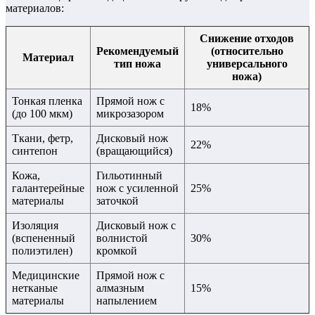
материалов:
Снижение отходов
Рекомендуемый
(относительно
Материал
тип ножа
универсального
ножа)
Тонкая пленка
Прямой нож с
18%
(до 100 мкм)
микрозазором
Ткани, фетр,
Дисковый нож
22%
синтепон
(вращающийся)
Кожа,
Гильотинный
галантерейные
нож с усиленной
25%
материалы
заточкой
Изоляция
Дисковый нож с
(вспененный
волнистой
30%
полиэтилен)
кромкой
Медицинские
Прямой нож с
нетканые
алмазным
15%
материалы
напылением