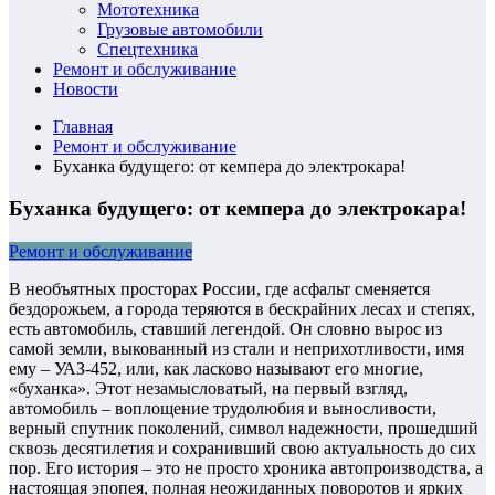
Мототехника
Грузовые автомобили
Спецтехника
Ремонт и обслуживание
Новости
Главная
Ремонт и обслуживание
Буханка будущего: от кемпера до электрокара!
Буханка будущего: от кемпера до электрокара!
Ремонт и обслуживание
В необъятных просторах России, где асфальт сменяется
бездорожьем, а города теряются в бескрайних лесах и степях,
есть автомобиль, ставший легендой. Он словно вырос из
самой земли, выкованный из стали и неприхотливости, имя
ему – УАЗ-452, или, как ласково называют его многие,
«буханка». Этот незамысловатый, на первый взгляд,
автомобиль – воплощение трудолюбия и выносливости,
верный спутник поколений, символ надежности, прошедший
сквозь десятилетия и сохранивший свою актуальность до сих
пор. Его история – это не просто хроника автопроизводства, а
настоящая эпопея, полная неожиданных поворотов и ярких