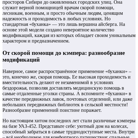
просторов Сибири до оживленных городских улиц. Она
служит верной помощницей врачам скорой помощи,
лесникам, военным, и просто обычным людям, ценящим
надежность и проходимость в любых условиях. Но
стандартная «буханка» — это лишь вершина айсберга. На
основе этой модели создано невероятное количество
модификаций, каждая из которых обладает своим уникальным
характером и предназначением.
От скорой помощи до кэмпера: разнообразие
модификаций
Наверное, самое распространённое применение «буханки» –
это, конечно же, скорая помощь. Ее высокая проходимость и
вместительность делают ее незаменимой в условиях
бездорожья, позволяя доставлять медицинскую помощь в
самые отдаленные уголки страны. А вспомните «буханки» в
качестве передвижных лавок, почтовых отделений, или даже
небольших передвижных библиотек в сельской местности!
Разнообразие применений поистине поражает.
Но настоящим хитом последних лет стали различные кэмперы
на базе УАЗ-452. Представьте себе: уютный дом на колесах,
способный забраться в самые труднодоступные места. Внутри
– всё необходимое для комфортного путешествия: спальные