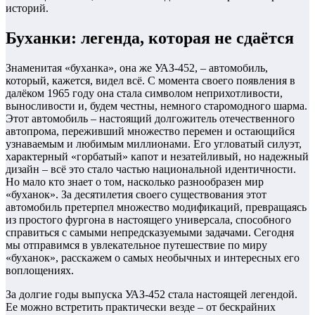
историй.
Буханки: легенда, которая не сдаётся
Знаменитая «буханка», она же УАЗ-452, – автомобиль,
который, кажется, видел всё. С момента своего появления в
далёком 1965 году она стала символом неприхотливости,
выносливости и, будем честны, немного старомодного шарма.
Этот автомобиль – настоящий долгожитель отечественного
автопрома, переживший множество перемен и остающийся
узнаваемым и любимым миллионами. Его угловатый силуэт,
характерный «горбатый» капот и незатейливый, но надежный
дизайн – всё это стало частью национальной идентичности.
Но мало кто знает о том, насколько разнообразен мир
«буханок». За десятилетия своего существования этот
автомобиль претерпел множество модификаций, превращаясь
из простого фургона в настоящего универсала, способного
справиться с самыми непредсказуемыми задачами. Сегодня
мы отправимся в увлекательное путешествие по миру
«буханок», расскажем о самых необычных и интересных его
воплощениях.
За долгие годы выпуска УАЗ-452 стала настоящей легендой.
Ее можно встретить практически везде – от бескрайних