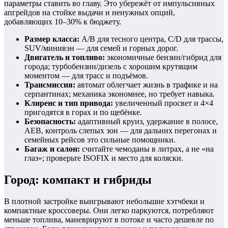
параметры ставить во главу. Это убережёт от импульсивных
апгрейдов на стойке выдачи и ненужных опций,
добавляющих 10–30% к бюджету.
Размер класса:
A/B для тесного центра, C/D для трассы,
SUV/минивэн — для семей и горных дорог.
Двигатель и топливо:
экономичные бензин/гибрид для
города; турбобензин/дизель с хорошим крутящим
моментом — для трасс и подъёмов.
Трансмиссия:
автомат облегчает жизнь в трафике и на
серпантинах; механика экономнее, но требует навыка.
Клиренс и тип привода:
увеличенный просвет и 4×4
пригодятся в горах и по щебёнке.
Безопасность:
адаптивный круиз, удержание в полосе,
AEB, контроль слепых зон — для дальних перегонах и
семейных рейсов это сильные помощники.
Багаж и салон:
считайте чемоданы в литрах, а не «на
глаз»; проверьте ISOFIX и место для коляски.
Город: компакт и гибриды
В плотной застройке выигрывают небольшие хэтчбеки и
компактные кроссоверы. Они легко паркуются, потребляют
меньше топлива, маневрируют в потоке и часто дешевле по