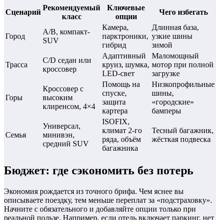
Рекомендуемый
Ключевые
Сценарий
Чего избегать
класс
опции
Камера,
Длинная база,
A/B, компакт-
Город
парктроники,
узкие шины
SUV
гибрид
зимой
Адаптивный
Маломощный
C/D седан или
Трасса
круиз, шумка,
мотор при полной
кроссовер
LED-свет
загрузке
Помощь на
Низкопрофильные
Кроссовер с
спуске,
шины,
Горы
высоким
защита
«городские»
клиренсом, 4×4
картера
бамперы
ISOFIX,
Универсал,
климат 2-го
Тесный багажник,
Семья
минивэн,
ряда, объём
жёсткая подвеска
средний SUV
багажника
Бюджет: где сэкономить без потерь
Экономия рождается из точного брифа. Чем яснее вы
описываете поездку, тем меньше переплат за «подстраховку».
Начните с обязательного и добавляйте опции только при
реальной пользе. Например, если отель включает паркинг, нет