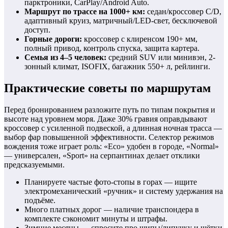
парктроники, CarPlay/Android Auto.
Маршрут по трассе на 1000+ км:
седан/кроссовер C/D,
адаптивный круиз, матричный/LED-свет, бесключевой
доступ.
Горные дороги:
кроссовер с клиренсом 190+ мм,
полный привод, контроль спуска, защита картера.
Семья из 4–5 человек:
средний SUV или минивэн, 2-
зонный климат, ISOFIX, багажник 550+ л, рейлинги.
Практические советы по маршрутам
Перед бронированием разложите путь по типам покрытия и
высоте над уровнем моря. Даже 30% гравия оправдывают
кроссовер с усиленной подвеской, а длинная ночная трасса —
выбор фар повышенной эффективности. Селектор режимов
вождения тоже играет роль: «Eco» удобен в городе, «Normal»
— универсален, «Sport» на серпантинах делает отклики
предсказуемыми.
Планируете частые фото-стопы в горах — ищите
электромеханический «ручник» и систему удержания на
подъёме.
Много платных дорог — наличие транспондера в
комплекте сэкономит минуты и штрафы.
Зимние месяцы — спросите про шипы/липучку и щётки