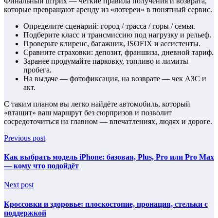
Финальный штрих — чёткие правила получения и возврата,
которые превращают аренду из «лотереи» в понятный сервис.
Определите сценарий: город / трасса / горы / семья.
Подберите класс и трансмиссию под нагрузку и рельеф.
Проверьте клиренс, багажник, ISOFIX и ассистенты.
Сравните страховки: депозит, франшиза, дневной тариф.
Заранее продумайте парковку, топливо и лимиты
пробега.
На выдаче — фотофиксация, на возврате — чек АЗС и
акт.
С таким планом вы легко найдёте автомобиль, который
«втащит» ваш маршрут без сюрпризов и позволит
сосредоточиться на главном — впечатлениях, людях и дороге.
Previous post
Как выбрать модель iPhone: базовая, Plus, Pro или Pro Max
— кому что подойдёт
Next post
Кроссовки и здоровье: плоскостопие, пронация, стельки с
поддержкой