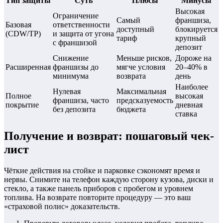
Тип защиты
Суть
Плюсы
Минусы
Высокая
Ограничение
Самый
франшиза,
Базовая
ответственности
доступный
блокируется
(CDW/TP)
и защита от угона
тариф
крупный
с франшизой
депозит
Снижение
Меньше рисков,
Дороже на
Расширенная
франшизы до
мягче условия
20–40% в
минимума
возврата
день
Наиболее
Нулевая
Максимальная
Полное
высокая
франшиза, часто
предсказуемость
покрытие
дневная
без депозита
бюджета
ставка
Получение и возврат: пошаговый чек-
лист
Чёткие действия на стойке и парковке сэкономят время и
нервы. Снимите на телефон каждую сторону кузова, диски и
стекло, а также панель приборов с пробегом и уровнем
топлива. На возврате повторите процедуру — это ваш
«страховой полис» доказательств.