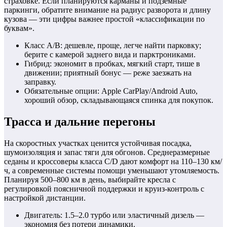
страховке. Если планируются карманы и подземные
паркинги, обратите внимание на радиус разворота и длину
кузова — эти цифры важнее простой «классификации по
буквам».
Класс A/B: дешевле, проще, легче найти парковку;
берите с камерой заднего вида и парктрониками.
Гибрид: экономит в пробках, мягкий старт, тише в
движении; приятный бонус — реже заезжать на
заправку.
Обязательные опции: Apple CarPlay/Android Auto,
хороший обзор, складывающаяся спинка для покупок.
Трасса и дальние перегоны
На скоростных участках ценится устойчивая посадка,
шумоизоляция и запас тяги для обгонов. Среднеразмерные
седаны и кроссоверы класса C/D дают комфорт на 110–130 км/
ч, а современные системы помощи уменьшают утомляемость.
Планируя 500–800 км в день, выбирайте кресла с
регулировкой поясничной поддержки и круиз-контроль с
настройкой дистанции.
Двигатель: 1.5–2.0 турбо или эластичный дизель —
экономия без потери динамики.