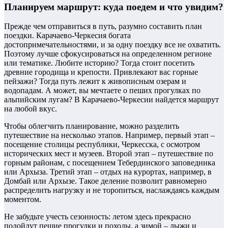
Планируем маршрут: куда поедем и что увидим?
Прежде чем отправиться в путь, разумно составить план
поездки. Карачаево-Черкесия богата
достопримечательностями, и за одну поездку все не охватить.
Поэтому лучше сфокусироваться на определенном регионе
или тематике. Любите историю? Тогда стоит посетить
древние городища и крепости. Привлекают вас горные
пейзажи? Тогда путь лежит к живописным озерам и
водопадам. А может, вы мечтаете о пеших прогулках по
альпийским лугам? В Карачаево-Черкесии найдется маршрут
на любой вкус.
Чтобы облегчить планирование, можно разделить
путешествие на несколько этапов. Например, первый этап –
посещение столицы республики, Черкесска, с осмотром
исторических мест и музеев. Второй этап – путешествие по
горным районам, с посещением Тебердинского заповедника
или Архыза. Третий этап – отдых на курортах, например, в
Домбай или Архызе. Такое деление позволит равномерно
распределить нагрузку и не торопиться, наслаждаясь каждым
моментом.
Не забудьте учесть сезонность: летом здесь прекрасно
подойдут пешие прогулки и походы, а зимой – лыжи и