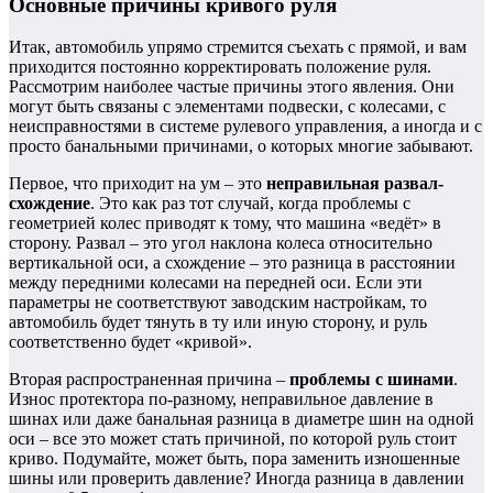
Основные причины кривого руля
Итак, автомобиль упрямо стремится съехать с прямой, и вам
приходится постоянно корректировать положение руля.
Рассмотрим наиболее частые причины этого явления. Они
могут быть связаны с элементами подвески, с колесами, с
неисправностями в системе рулевого управления, а иногда и с
просто банальными причинами, о которых многие забывают.
Первое, что приходит на ум – это
неправильная развал-
схождение
. Это как раз тот случай, когда проблемы с
геометрией колес приводят к тому, что машина «ведёт» в
сторону. Развал – это угол наклона колеса относительно
вертикальной оси, а схождение – это разница в расстоянии
между передними колесами на передней оси. Если эти
параметры не соответствуют заводским настройкам, то
автомобиль будет тянуть в ту или иную сторону, и руль
соответственно будет «кривой».
Вторая распространенная причина –
проблемы с шинами
.
Износ протектора по-разному, неправильное давление в
шинах или даже банальная разница в диаметре шин на одной
оси – все это может стать причиной, по которой руль стоит
криво. Подумайте, может быть, пора заменить изношенные
шины или проверить давление? Иногда разница в давлении