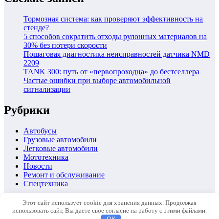
Тормозная система: как проверяют эффективность на
стенде?
5 способов сократить отходы рулонных материалов на
30% без потери скорости
Пошаговая диагностика неисправностей датчика NMD
2209
TANK 300: путь от «первопроходца» до бестселлера
Частые ошибки при выборе автомобильной
сигнализации
Рубрики
Автобусы
Грузовые автомобили
Легковые автомобили
Мототехника
Новости
Ремонт и обслуживание
Спецтехника
Автомобили
Этот сайт использует cookie для хранения данных. Продолжая
Ремонт и обслуживание
использовать сайт, Вы даете свое согласие на работу с этими файлами.
Новости