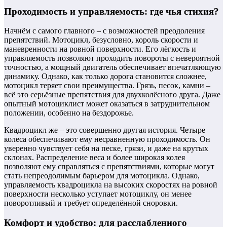
Проходимость и управляемость: где чья стихия?
Начнём с самого главного – с возможностей преодоления
препятствий. Мотоцикл, безусловно, король скорости и
маневренности на ровной поверхности. Его лёгкость и
управляемость позволяют проходить повороты с невероятной
точностью, а мощный двигатель обеспечивает впечатляющую
динамику. Однако, как только дорога становится сложнее,
мотоцикл теряет свои преимущества. Грязь, песок, камни –
всё это серьёзные препятствия для двухколёсного друга. Даже
опытный мотоциклист может оказаться в затруднительном
положении, особенно на бездорожье.
Квадроцикл же – это совершенно другая история. Четыре
колеса обеспечивают ему несравненную проходимость. Он
уверенно чувствует себя на песке, грязи, и даже на крутых
склонах. Распределение веса и более широкая колея
позволяют ему справляться с препятствиями, которые могут
стать непреодолимым барьером для мотоцикла. Однако,
управляемость квадроцикла на высоких скоростях на ровной
поверхности несколько уступает мотоциклу, он менее
поворотливый и требует определённой сноровки.
Комфорт и удобство: для расслабленного