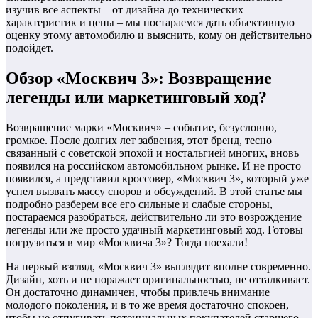
изучив все аспекты – от дизайна до технических
характеристик и цены – мы постараемся дать объективную
оценку этому автомобилю и выяснить, кому он действительно
подойдет.
Обзор «Москвич 3»: Возвращение
легенды или маркетинговый ход?
Возвращение марки «Москвич» – событие, безусловно,
громкое. После долгих лет забвения, этот бренд, тесно
связанный с советской эпохой и ностальгией многих, вновь
появился на российском автомобильном рынке. И не просто
появился, а представил кроссовер, «Москвич 3», который уже
успел вызвать массу споров и обсуждений. В этой статье мы
подробно разберем все его сильные и слабые стороны,
постараемся разобраться, действительно ли это возрождение
легенды или же просто удачный маркетинговый ход. Готовы
погрузиться в мир «Москвича 3»? Тогда поехали!
На первый взгляд, «Москвич 3» выглядит вполне современно.
Дизайн, хоть и не поражает оригинальностью, не отталкивает.
Он достаточно динамичен, чтобы привлечь внимание
молодого поколения, и в то же время достаточно спокоен,
чтобы не отпугивать потенциальных покупателей старшего