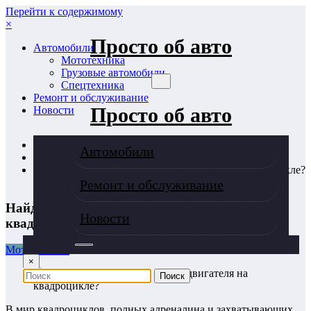
Перейти к содержимому
×
Просто об авто
Автомобили
Мототехника
Грузовые автомобили
Спецтехника
Ремонт и обслуживание
Просто об авто
Новости
Главная
Автомобили
Мототехника
Найди свой мотор: где номер двигателя на квадроцикле?
Ремонт и обслуживание
Найди свой мотор: где номер двигателя на
Новости
квадроцикле?
Мототехника
×
В мир квадроциклов, полных адреналина и захватывающих