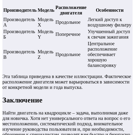
Расположение
Производитель
Модель
Особенности
двигателя
Производитель
Модель
Легкий доступ к
Продольное
А
X
воздушному фильтру
Производитель
Модель
Улучшенный доступ
Поперечное
Б
Y
к свечам зажигания
Центральное
расположение
Производитель
Модель
Продольное
обеспечивает
В
Z
хорошую
балансировку
Эта таблица приведена в качестве иллюстрации. Фактическое
расположение двигателя может варьироваться в зависимости
от конкретной модели и года выпуска.
Заключение
Найти двигатель на квадроцикле – задача, выполнимая даже
для новичка. Хотя нет универсального ответа на вопрос о его
местоположении, систематический подход, внимательное
изучение руководства пользователя и, при необходимости,
обращение к специалистам, позволят вам быстро и безопасно