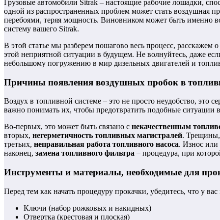
Грузовые автомобили Sitrak – настоящие рабочие лошадки, спо
одной из распространенных проблем может стать воздушная проб
перебоями, теряя мощность. Виновником может быть именно в
систему вашего Sitrak.
В этой статье мы разберем пошагово весь процесс, расскажем
этой неприятной ситуации в будущем. Не волнуйтесь, даже есл
небольшому погружению в мир дизельных двигателей и топлив
Причины появления воздушных пробок в топливно
Воздух в топливной системе – это не просто неудобство, это с
важно понимать их, чтобы предотвратить подобные ситуации в
Во-первых, это может быть связано с
некачественным топлив
вторых,
негерметичность топливных магистралей
. Трещины,
третьих,
неправильная работа топливного насоса
. Износ или
наконец,
замена топливного фильтра
– процедура, при которой
Инструменты и материалы, необходимые для про
Перед тем как начать процедуру прокачки, убедитесь, что у вас
Ключи (набор рожковых и накидных)
Отвертка (крестовая и плоская)