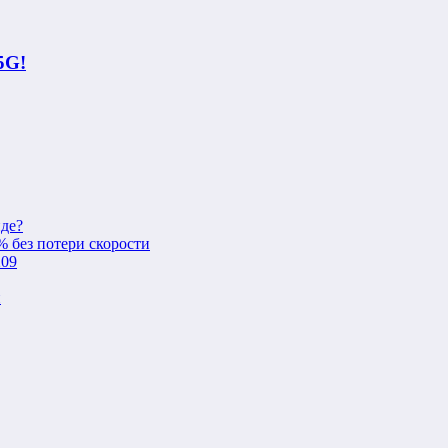
5G!
нде?
% без потери скорости
209
и