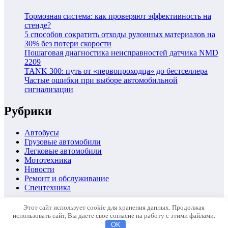
Тормозная система: как проверяют эффективность на
стенде?
5 способов сократить отходы рулонных материалов на
30% без потери скорости
Пошаговая диагностика неисправностей датчика NMD
2209
TANK 300: путь от «первопроходца» до бестселлера
Частые ошибки при выборе автомобильной
сигнализации
Рубрики
Автобусы
Грузовые автомобили
Легковые автомобили
Мототехника
Новости
Ремонт и обслуживание
Спецтехника
Автомобили
Этот сайт использует cookie для хранения данных. Продолжая
Ремонт и обслуживание
использовать сайт, Вы даете свое согласие на работу с этими файлами.
Новости
OK