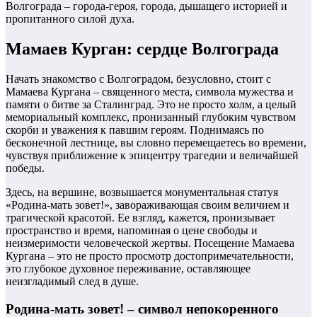
Волгограда – города-героя, города, дышащего историей и
пропитанного силой духа.
Мамаев Курган: сердце Волгограда
Начать знакомство с Волгоградом, безусловно, стоит с
Мамаева Кургана – священного места, символа мужества и
памяти о битве за Сталинград. Это не просто холм, а целый
мемориальный комплекс, пронизанный глубоким чувством
скорби и уважения к павшим героям. Поднимаясь по
бесконечной лестнице, вы словно перемещаетесь во времени,
чувствуя приближение к эпицентру трагедии и величайшей
победы.
Здесь, на вершине, возвышается монументальная статуя
«Родина-мать зовет!», завораживающая своим величием и
трагической красотой. Ее взгляд, кажется, пронизывает
пространство и время, напоминая о цене свободы и
неизмеримости человеческой жертвы. Посещение Мамаева
Кургана – это не просто просмотр достопримечательности,
это глубокое духовное переживание, оставляющее
неизгладимый след в душе.
Родина-мать зовет! – символ непокоренного