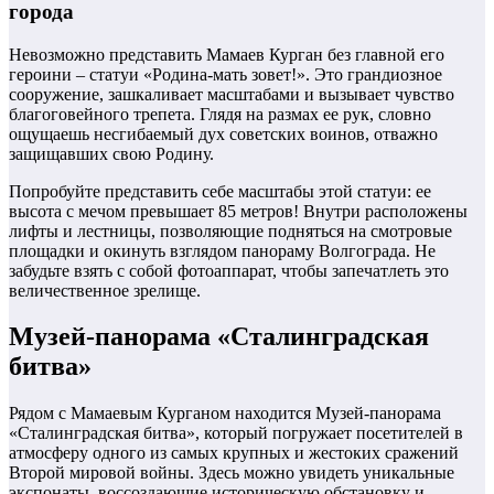
города
Невозможно представить Мамаев Курган без главной его
героини – статуи «Родина-мать зовет!». Это грандиозное
сооружение, зашкаливает масштабами и вызывает чувство
благоговейного трепета. Глядя на размах ее рук, словно
ощущаешь несгибаемый дух советских воинов, отважно
защищавших свою Родину.
Попробуйте представить себе масштабы этой статуи: ее
высота с мечом превышает 85 метров! Внутри расположены
лифты и лестницы, позволяющие подняться на смотровые
площадки и окинуть взглядом панораму Волгограда. Не
забудьте взять с собой фотоаппарат, чтобы запечатлеть это
величественное зрелище.
Музей-панорама «Сталинградская
битва»
Рядом с Мамаевым Курганом находится Музей-панорама
«Сталинградская битва», который погружает посетителей в
атмосферу одного из самых крупных и жестоких сражений
Второй мировой войны. Здесь можно увидеть уникальные
экспонаты, воссоздающие историческую обстановку и