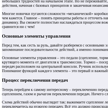
небольших трудностей на начальном этапе. Но не переживайте,
действия, начиная с базовых принципов и заканчивая нюансам
Многие новички пугаются сложности «механической» коробки, 
чем кажется. Главное – понять принципы работы и отточить на
динамику. Вы сможете полностью наслаждаться процессом вожд
сравнится ни с чем!
Основные элементы управления
Перед тем, как сесть за руль, давайте разберемся с основными
запоминание последовательности действий, а именно понимани
Основные элементы управления – это педали (сцепление, тормоз
крутящего момента от двигателя к трансмиссии. Тормоз – посер
передач расположен на центральной консоли. Ручник использу
Понимание функций каждого элемента – это первый и важный
Процесс переключения передач
Теперь перейдем к самому интересному – переключению переда
сцеплением, газом и рычагом переключения передач. Ничего сл
Схема действий обычно выглядит так: выжимаете сцепление лев
переключаетесь на нужную передачу. Всё это должно происходи