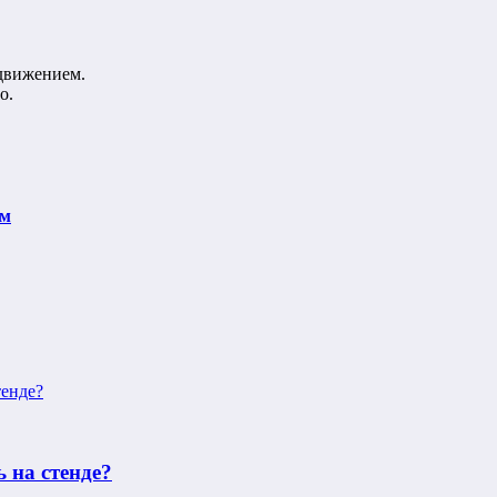
 движением.
о.
ям
 на стенде?