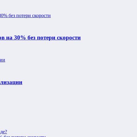
в на 30% без потери скорости
ализации
нде?