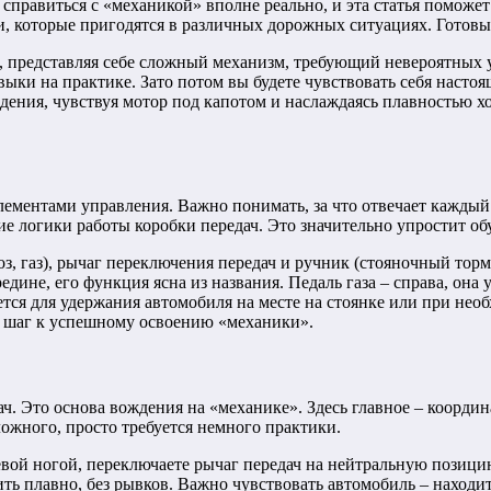
 справиться с «механикой» вполне реально, и эта статья поможе
и, которые пригодятся в различных дорожных ситуациях. Готовы
представляя себе сложный механизм, требующий невероятных ус
выки на практике. Зато потом вы будете чувствовать себя насто
ения, чувствуя мотор под капотом и наслаждаясь плавностью хо
 элементами управления. Важно понимать, за что отвечает кажды
е логики работы коробки передач. Это значительно упростит об
, газ), рычаг переключения передач и ручник (стояночный тормо
едине, его функция ясна из названия. Педаль газа – справа, она
ется для удержания автомобиля на месте на стоянке или при не
 шаг к успешному освоению «механики».
ч. Это основа вождения на «механике». Здесь главное – коорди
ожного, просто требуется немного практики.
ой ногой, переключаете рычаг передач на нейтральную позицию 
ть плавно, без рывков. Важно чувствовать автомобиль – находит