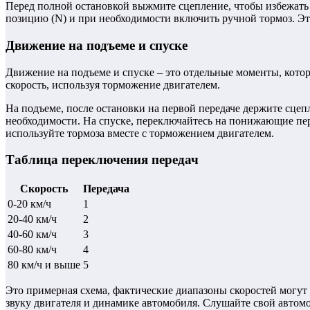
Перед полной остановкой выжмите сцепление, чтобы избежать з
позицию (N) и при необходимости включить ручной тормоз. Эт
Движение на подъеме и спуске
Движение на подъеме и спуске – это отдельные моменты, кото
скорость, используя торможение двигателем.
На подъеме, после остановки на первой передаче держите сцепл
необходимости. На спуске, переключайтесь на понижающие пер
используйте тормоза вместе с торможением двигателем.
Таблица переключения передач
Скорость
Передача
0-20 км/ч
1
20-40 км/ч
2
40-60 км/ч
3
60-80 км/ч
4
80 км/ч и выше
5
Это примерная схема, фактические диапазоны скоростей могут
звуку двигателя и динамике автомобиля. Слушайте свой автомо