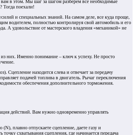
т вам в этом. Мы шаг за шагом разберем все необходимые
? Тогда поехали!
илий и специальных знаний. На самом деле, все куда проще,
ящим водителем, полностью контролируя свой автомобиль и его
да. А удовольствие от мастерского владения «механикой» не
й из них. Именно понимание – ключ к успеху. Не просто
учение.
з). Сцепление находится слева и отвечает за передачу
 управляет подачей топлива в двигатель. Рычаг переключения
обходимости обеспечения дополнительного торможения.
нация действий. Вам нужно одновременно управлять
(N), плавно отпускаете сцепление, даете газу и
ь точку схватывания сцепления, где начинается передача