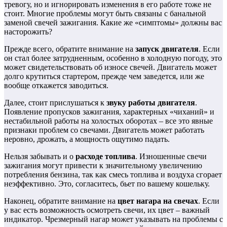
тревогу, но и игнорировать изменения в его работе тоже не
стоит. Многие проблемы могут быть связаны с банальной
заменой свечей зажигания. Какие же «симптомы» должны вас
насторожить?
Прежде всего, обратите внимание на
запуск двигателя
. Если
он стал более затрудненным, особенно в холодную погоду, это
может свидетельствовать об износе свечей. Двигатель может
долго крутиться стартером, прежде чем заведется, или же
вообще откажется заводиться.
Далее, стоит прислушаться к
звуку работы двигателя
.
Появление пропусков зажигания, характерных «чиханий» и
нестабильной работы на холостых оборотах – все это явные
признаки проблем со свечами. Двигатель может работать
неровно, дрожать, а мощность ощутимо падать.
Нельзя забывать и о
расходе топлива
. Изношенные свечи
зажигания могут привести к значительному увеличению
потребления бензина, так как смесь топлива и воздуха сгорает
неэффективно. Это, согласитесь, бьет по вашему кошельку.
Наконец, обратите внимание на
цвет нагара на свечах
. Если
у вас есть возможность осмотреть свечи, их цвет – важный
индикатор. Чрезмерный нагар может указывать на проблемы с