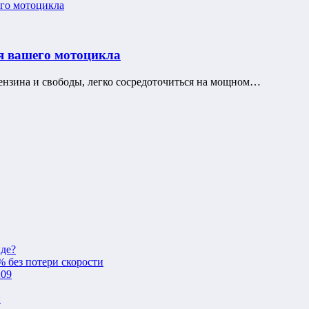
я вашего мотоцикла
бензина и свободы, легко сосредоточиться на мощном…
нде?
% без потери скорости
209
и