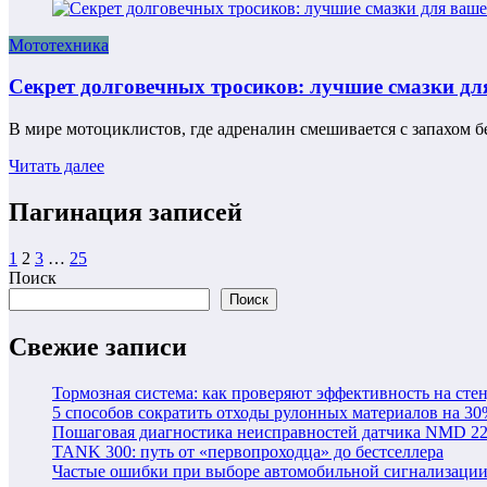
Мототехника
Секрет долговечных тросиков: лучшие смазки дл
В мире мотоциклистов, где адреналин смешивается с запахом 
Читать далее
Пагинация записей
1
2
3
…
25
Поиск
Поиск
Свежие записи
Тормозная система: как проверяют эффективность на сте
5 способов сократить отходы рулонных материалов на 30
Пошаговая диагностика неисправностей датчика NMD 2
TANK 300: путь от «первопроходца» до бестселлера
Частые ошибки при выборе автомобильной сигнализаци